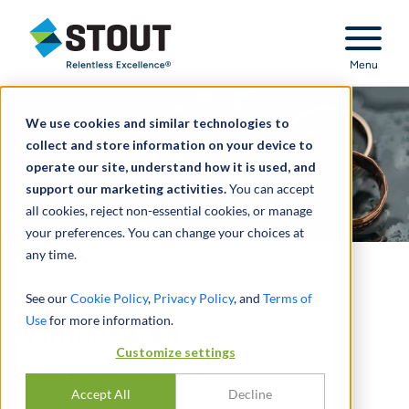
Stout Relentless Excellence
Menu
We use cookies and similar technologies to
collect and store information on your device to
operate our site, understand how it is used, and
support our marketing activities.
You can accept
all cookies, reject non-essential cookies, or manage
your preferences. You can change your choices at
any time.
Le divorce et l'effet sur
See our
Cookie Policy
,
Privacy Policy
, and
Terms of
Use
for more information.
l'imposition
Customize settings
FAQ POUR 2019 ET AU-DELÀ
Accept All
Decline