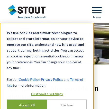
Stout Relentless Excellence
Menu
We use cookies and similar technologies to
collect and store information on your device to
operate our site, understand how it is used, and
support our marketing activities.
You can accept
all cookies, reject non-essential cookies, or manage
your preferences. You can change your choices at
any time.
A conseillé la vente du
See our
Cookie Policy
,
Privacy Policy
, and
Terms of
Use
for more information.
fabricant de film soufflé en
Customize settings
plastique
Accept All
Decline