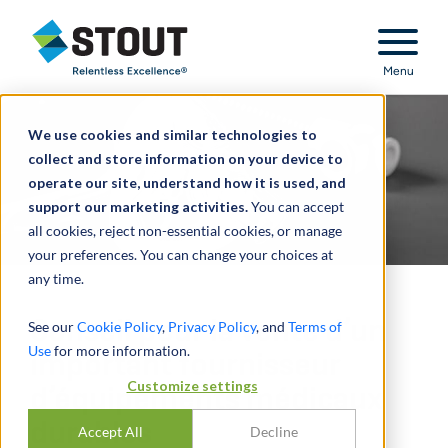
Stout Relentless Excellence
Menu
We use cookies and similar technologies to
collect and store information on your device to
operate our site, understand how it is used, and
support our marketing activities.
You can accept
all cookies, reject non-essential cookies, or manage
your preferences. You can change your choices at
any time.
Conseil pour la vente d’un
See our
Cookie Policy
,
Privacy Policy
, and
Terms of
Use
for more information.
important fournisseur
Customize settings
d’équipements médicaux
durables
Accept All
Decline