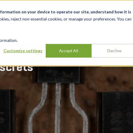
alité et événements
Carrières
Nos bureaux
Ressources
nformation on your device to operate our site, understand how it is
okies, reject non-essential cookies, or manage your preferences. You can
INDUSTRIES
EXPÉRIENCE
APER
ormation.
d’un fabricant de
Customize settings
Accept All
Decline
AB
CO
screts