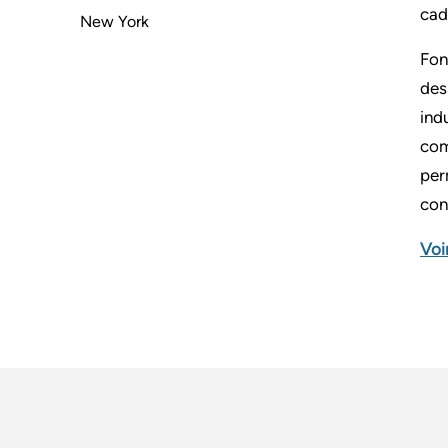
cad
New York
Fon
des
ind
com
per
con
Voi