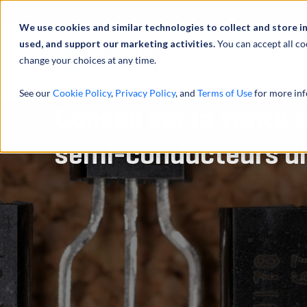
À propos de
Actu
We use cookies and similar technologies to collect and store i
used, and support our marketing activities.
You can accept all co
change your choices at any time.
SERVICES
See our
Cookie Policy
,
Privacy Policy
, and
Terms of Use
for more inf
Conseil sur la vente 
semi-conducteurs di