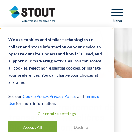
Stout Relentless Excellence
Menu
We use cookies and similar technologies to
collect and store information on your device to
operate our site, understand how it is used, and
support our marketing activities.
You can accept
all cookies, reject non-essential cookies, or manage
your preferences. You can change your choices at
any time.
Conseil sur la vente de
See our
Cookie Policy
,
Privacy Policy
, and
Terms of
Use
for more information.
l'activité de traitement de
Customize settings
transactions hôtelières
Global Electronic
Accept All
Decline