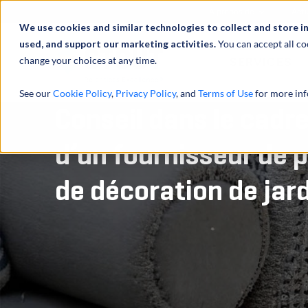
À propos de
Actu
We use cookies and similar technologies to collect and store i
used, and support our marketing activities.
You can accept all co
change your choices at any time.
SERVICES
See our
Cookie Policy
,
Privacy Policy
, and
Terms of Use
for more inf
Conseil dans le cadre
d’un fournisseur de p
de décoration de jar