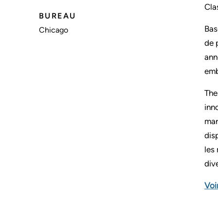
Cla
BUREAU
Bas
Chicago
de 
ann
emb
The
inn
mar
dis
les
div
Voi