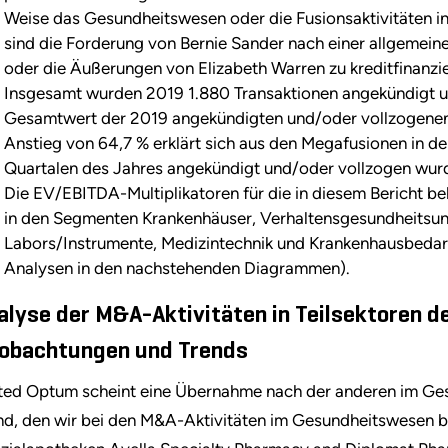
Weise das Gesundheitswesen oder die Fusionsaktivitäten in 
sind die Forderung von Bernie Sander nach einer allgemeine
oder die Äußerungen von Elizabeth Warren zu kreditfinanzi
Insgesamt wurden 2019 1.880 Transaktionen angekündigt un
Gesamtwert der 2019 angekündigten und/oder vollzogenen D
Anstieg von 64,7 % erklärt sich aus den Megafusionen in de
Quartalen des Jahres angekündigt und/oder vollzogen wur
Die EV/EBITDA-Multiplikatoren für die in diesem Bericht b
in den Segmenten Krankenhäuser, Verhaltensgesundheitsun
Labors/Instrumente, Medizintechnik und Krankenhausbedarf 
Analysen in den nachstehenden Diagrammen).
alyse der M&A-Aktivitäten in Teilsektoren 
obachtungen und Trends
ted Optum scheint eine Übernahme nach der anderen im Gesu
nd, den wir bei den M&A-Aktivitäten im Gesundheitswesen b