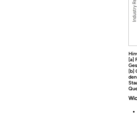
Hin
[a]
Ges
[b]
den
Sta
Que
Wic