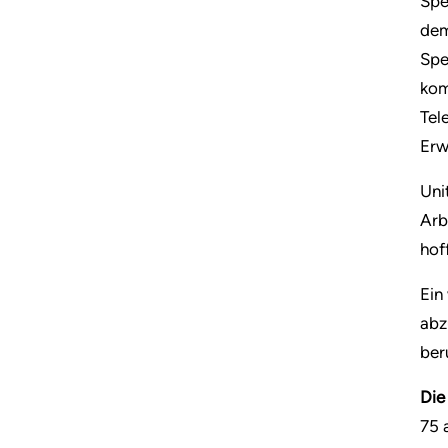
Spe
dem
Spe
kom
Tel
Erw
Uni
Arb
hof
Ein
abz
ber
Die
75 