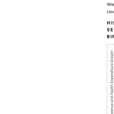
Wie
Ums
H
SE
B