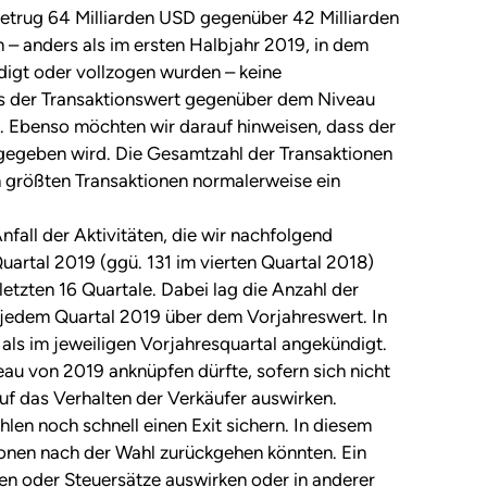
etrug 64 Milliarden USD gegenüber 42 Milliarden
 – anders als im ersten Halbjahr 2019, in dem
digt oder vollzogen wurden – keine
s der Transaktionswert gegenüber dem Niveau
. Ebenso möchten wir darauf hinweisen, dass der
 gegeben wird. Die Gesamtzahl der Transaktionen
en größten Transaktionen normalerweise ein
fall der Aktivitäten, die wir nachfolgend
uartal 2019 (ggü. 131 im vierten Quartal 2018)
letzten 16 Quartale. Dabei lag die Anzahl der
jedem Quartal 2019 über dem Vorjahreswert. In
als im jeweiligen Vorjahresquartal angekündigt.
veau von 2019 anknüpfen dürfte, sofern sich nicht
uf das Verhalten der Verkäufer auswirken.
len noch schnell einen Exit sichern. In diesem
ionen nach der Wahl zurückgehen könnten. Ein
sen oder Steuersätze auswirken oder in anderer