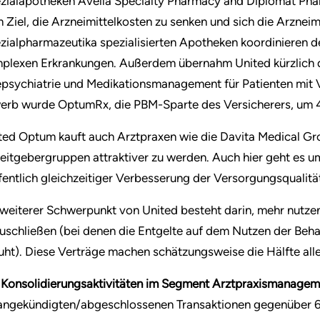
zialapotheken Avella Specialty Pharmacy and Diplomat Pha
 Ziel, die Arzneimittelkosten zu senken und sich die Arzneim
zialpharmazeutika spezialisierten Apotheken koordinieren d
plexen Erkrankungen. Außerdem übernahm United kürzlich d
epsychiatrie und Medikationsmanagement für Patienten mit 
erb wurde OptumRx, die PBM-Sparte des Versicherers, um 
ted Optum kauft auch Arztpraxen wie die Davita Medical Gr
eitgebergruppen attraktiver zu werden. Auch hier geht es
fentlich gleichzeitiger Verbesserung der Versorgungsqualitä
 weiterer Schwerpunkt von United besteht darin, mehr nutz
uschließen (bei denen die Entgelte auf dem Nutzen der Beha
uht). Diese Verträge machen schätzungsweise die Hälfte alle
 Konsolidierungsaktivitäten im Segment Arztpraxismanagem
angekündigten/abgeschlossenen Transaktionen gegenüber 60 