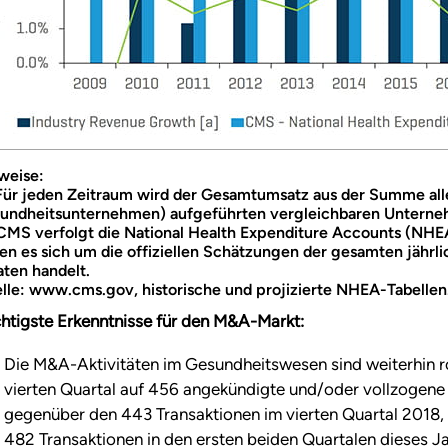
weise:
 Für jeden Zeitraum wird der Gesamtumsatz aus der Summe all
undheitsunternehmen) aufgeführten vergleichbaren Unterneh
 CMS verfolgt die National Health Expenditure Accounts (NHEA
en es sich um die offiziellen Schätzungen der gesamten jährl
aten handelt.
lle: www.cms.gov, historische und projizierte NHEA-Tabellen
htigste Erkenntnisse für den M&A-Markt:
Die M&A-Aktivitäten im Gesundheitswesen sind weiterhin ro
vierten Quartal auf 456 angekündigte und/oder vollzogene 
gegenüber den 443 Transaktionen im vierten Quartal 2018, 
482 Transaktionen in den ersten beiden Quartalen dieses J