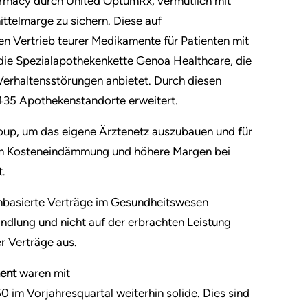
rmacy durch United OptumRx, vermutlich mit
ittelmarge zu sichern. Diese auf
en Vertrieb teurer Medikamente für Patienten mit
ie Spezialapothekenkette Genoa Healthcare, die
Verhaltensstörungen anbietet. Durch diesen
435 Apothekenstandorte erweitert.
oup, um das eigene Ärztenetz auszubauen und für
 um Kosteneindämmung und höhere Margen bei
t.
enbasierte Verträge im Gesundheitswesen
ndlung und nicht auf der erbrachten Leistung
r Verträge aus.
ent
waren mit
im Vorjahresquartal weiterhin solide. Dies sind