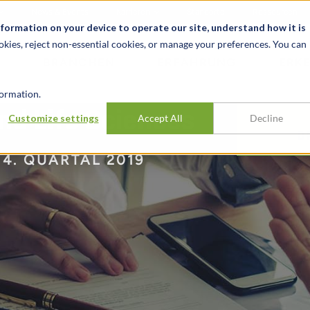
News & Events
Karrieren
Standorte
Ressourcen
nformation on your device to operate our site, understand how it is
okies, reject non-essential cookies, or manage your preferences. You can
BRANCHEN
ERFAHRUNG
ERK
ormation.
d Life Sciences
Customize settings
Accept All
Decline
B
4. QUARTAL 2019