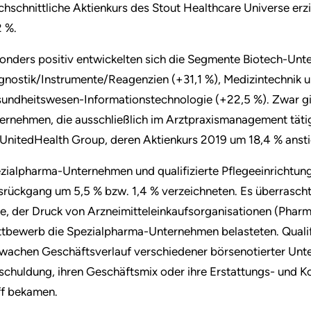
chschnittliche Aktienkurs des Stout Healthcare Universe erz
2 %.
onders positiv entwickelten sich die Segmente Biotech-Unt
gnostik/Instrumente/Reagenzien (+31,1 %), Medizintechnik 
undheitswesen-Informationstechnologie (+22,5 %). Zwar gi
ernehmen, die ausschließlich im Arztpraxismanagement tätig
 UnitedHealth Group, deren Aktienkurs 2019 um 18,4 % ansti
zialpharma-Unternehmen und qualifizierte Pflegeeinrichtun
srückgang um 5,5 % bzw. 1,4 % verzeichneten. Es überrascht 
se, der Druck von Arzneimitteleinkaufsorganisationen (Phar
tbewerb die Spezialpharma-Unternehmen belasteten. Qualif
wachen Geschäftsverlauf verschiedener börsenotierter Unte
schuldung, ihren Geschäftsmix oder ihre Erstattungs- und K
ff bekamen.