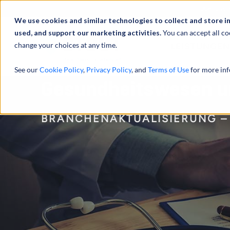
Über uns
We use cookies and similar technologies to collect and store i
used, and support our marketing activities.
You can accept all co
change your choices at any time.
LEISTUNGEN
See our
Cookie Policy
,
Privacy Policy
, and
Terms of Use
for more inf
Gesundheitswesen un
BRANCHENAKTUALISIERUNG – 