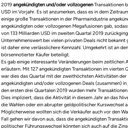
2019
angekündigten und/oder vollzogenen
Transaktionen b
USD im Vorjahr. Es ist anzumerken, dass es in dem Zeitraum
einige große Transaktionen in der Pharmaindustrie angekün
angekündigten oder vollzogenen Megafusionen gab, sodas
von 133 Milliarden USD im zweiten Quartal 2019 zurückging
Unternehmenswert bei vielen privaten Deals nicht bekannt
ist daher eine verlässlichere Kennzahl. Umgekehrt ist an d
börsennotierter Käufer beteiligt.
Es gab einige interessante Veränderungen beim zeitlichen An
erläutern. Mit 127 angekündigten Transaktionen im vierten Q
war dies das Quartal mit der zweithöchsten Aktivitäten der 
angekündigten und/oder vollzogenen Deals (zusammen) in 
den ersten drei Quartalen 2019 wurden mehr Transaktionen 
Dies impliziert, dass die Aktivität in diesem Jahr an das Ni
die Wahlen oder ein abrupter geldpolitischer Kurswechsel a
Möglicherweise wollten sich die Verkäufer auch vor den Wah
Fall gehen wir davon aus, dass die angekündigten Transakt
politischer Führungswechsel könnten sich auch auf die Zin