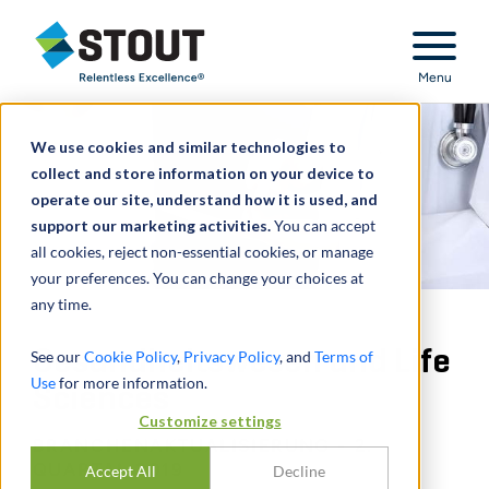
Stout Relentless Excellence
Menu
We use cookies and similar technologies to
collect and store information on your device to
operate our site, understand how it is used, and
support our marketing activities.
You can accept
all cookies, reject non-essential cookies, or manage
your preferences. You can change your choices at
any time.
Gesundheitswesen und Life
See our
Cookie Policy
,
Privacy Policy
, and
Terms of
Use
for more information.
Sciences
Customize settings
BRANCHENAKTUALISIERUNG - 2.
QUARTAL 2019
Accept All
Decline