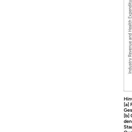
Hin
[a]
Ges
[b]
den
Sta