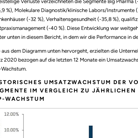
istellige Verluste verzeichneten die Segmente Big Pharma 
6,9 %), Molekulare Diagnostik/klinische Labors/Instrumente 
nkenhäuser (-32 %), Verhaltensgesundheit (-35,8 %), qualifiz
tpraxismanagement (-40 %). Diese Entwicklung war weitgeh
ter unten in diesem Bericht, in dem wir die Performance in de
 aus dem Diagramm unten hervorgeht, erzielten die Untern
z 2020 bezogen auf die letzten 12 Monate ein Umsatzwachs
-Wachstum.
ISTORISCHES UMSATZWACHSTUM DER V
GMENTE IM VERGLEICH ZU JÄHRLICHE
IP-WACHSTUM