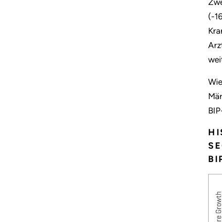
Zwe
(-1
Kra
Arz
wei
Wie
Mär
BIP
H
SE
B