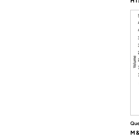
HI
Que
M&