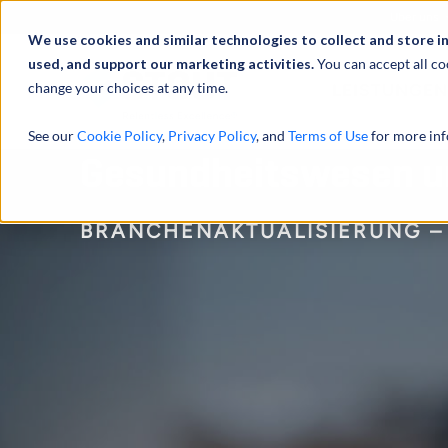
Über uns
We use cookies and similar technologies to collect and store i
used, and support our marketing activities.
You can accept all co
change your choices at any time.
LEISTUNGEN
See our
Cookie Policy
,
Privacy Policy
, and
Terms of Use
for more inf
Gesundheitswesen un
BRANCHENAKTUALISIERUNG – 