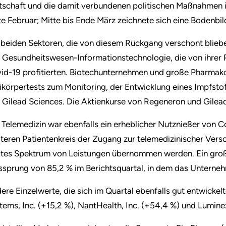
tschaft und die damit verbundenen politischen Maßnahme
te Februar; Mitte bis Ende März zeichnete sich eine Bodenbi
 beiden Sektoren, die von diesem Rückgang verschont bliebe
 Gesundheitswesen-Informationstechnologie, die von ihrer P
id-19 profitierten. Biotechunternehmen und große Pharmako
ikörpertests zum Monitoring, der Entwicklung eines Impfsto
 Gilead Sciences. Die Aktienkurse von Regeneron und Gilead 
 Telemedizin war ebenfalls ein erheblicher Nutznießer von 
iteren Patientenkreis der Zugang zur telemedizinischer Vers
ites Spektrum von Leistungen übernommen werden. Ein große
ssprung von 85,2 % im Berichtsquartal, in dem das Unterne
ere Einzelwerte, die sich im Quartal ebenfalls gut entwick
tems, Inc. (+15,2 %), NantHealth, Inc. (+54,4 %) und Lumine