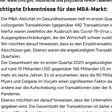
lle: www.cms.gov, historische und projizierte NHEA-Tabellen
chtigste Erkenntnisse für den M&A-Markt:
Die M&A-Aktivität im Gesundheitswesen ließ im ersten Qu
vollzogenen Transaktionen (gegenüber 482 Transaktionen i
hierfür waren zweifellos der Ausbruch des Covid-19-Virus
Ausgangsbeschränkungen, die der Wirtschaft schwer zuset
Wir möchten darauf hinweisen, dass es den Einzeltransakti
Abschlüsse gab. Ebenso waren die angekündigten Transakti
Quartalen.
Der Gesamtwert der im ersten Quartal 2020 angekündigten 
auf rund 19 Milliarden USD gegenüber 166 Milliarden US im V
mehr als sechs Jahren. Es ist anzumerken, dass die 90 Mill
Myers und Celgene im Vorjahr einen signifikanten Faktor dar
andere war die Aufschiebung von Transaktionen oder der 
Pandemie.
Ebenso möchten wir darauf hinweisen, dass der Unternehme
gegeben wird. Die Gesamtzahl der Transaktionen ist daher e