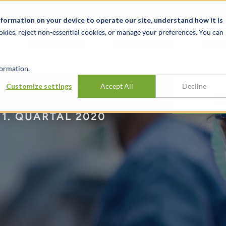
News & Events
Karrieren
Standorte
Ressourcen
nformation on your device to operate our site, understand how it is
okies, reject non-essential cookies, or manage your preferences. You can
BRANCHEN
ERFAHRUNG
ERK
ormation.
d Life Sciences
Customize settings
Accept All
Decline
B
1. QUARTAL 2020