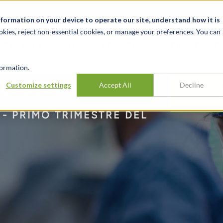
Notizie ed eventi
Opportunità di lavoro
Sedi
Risorse
nformation on your device to operate our site, understand how it is
okies, reject non-essential cookies, or manage your preferences. You can
SETTORI
TRACK RECORD
APPROFONDI
ormation.
iences
Customize settings
Accept All
Decline
- PRIMO TRIMESTRE DEL