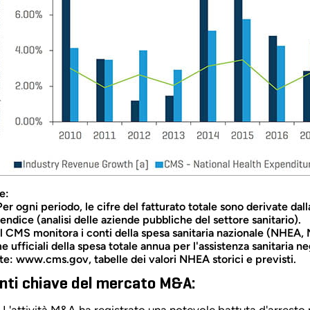
e:
Per ogni periodo, le cifre del fatturato totale sono derivate da
endice (analisi delle aziende pubbliche del settore sanitario).
 Il CMS monitora i conti della spesa sanitaria nazionale (NHEA
e ufficiali della spesa totale annua per l'assistenza sanitaria neg
te: www.cms.gov, tabelle dei valori NHEA storici e previsti.
nti chiave del mercato M&A:
L'attività M&A ha registrato una notevole battuta d'arresto 