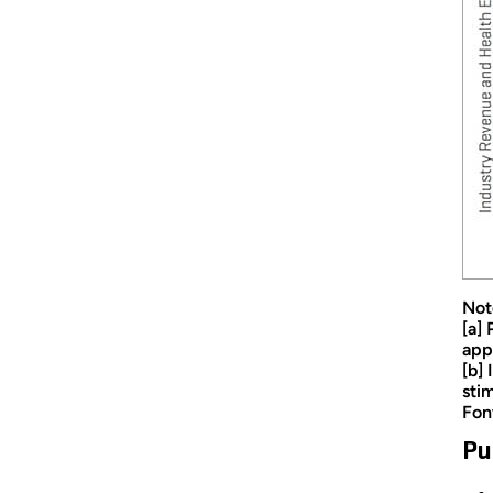
Not
[a] 
app
[b]
stim
Fon
Pu