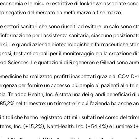
l'economia e le misure restrittive di lockdown associate sono
co negativo del mercato da metà marzo a fine marzo.
ue settori sanitari che sono riusciti ad evitare un calo sono s
l'informazione per l'assistenza sanitaria, ciascuno posizion
ersi. Le grandi aziende biotecnologiche e farmaceutiche stan
gnosi, test anticorpali per il monitoraggio e alla creazione di 
ead Sciences. Le quotazioni di Regeneron e Gilead sono aume
emedicine ha realizzato profitti inaspettati grazie al COVID-
rgenza per fornire un accesso più ampio ai pazienti alla tel
ia. Teladoc Health, Inc. è stata una dei grandi beneficiari di 
 85,2% nel trimestre: un trimestre in cui l'azienda ha anche a
ri titoli che hanno registrato ottimi risultati nel corso del tr
tems, Inc. (+15,2%), NantHealth, Inc. (+54,4%) e Luminex (