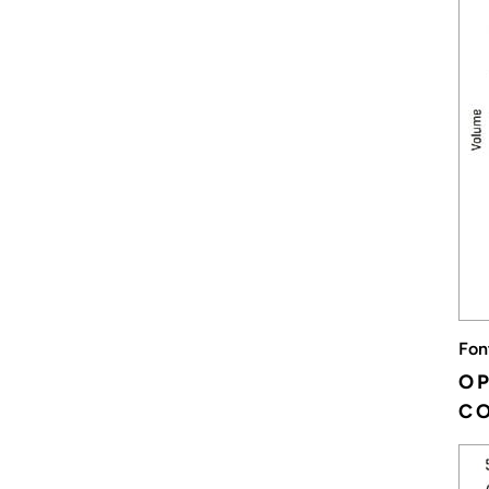
Fon
OP
C