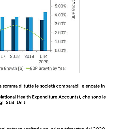
lla somma di tutte le società comparabili elencate in
, National Health Expenditure Accounts), che sono le
li Stati Uniti.
nel settore sanitario nel primo trimestre del 2020