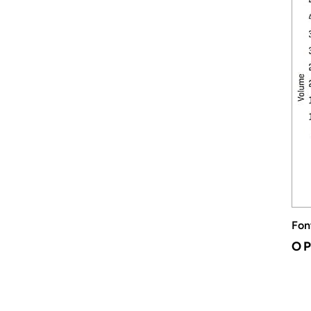
Fon
OP