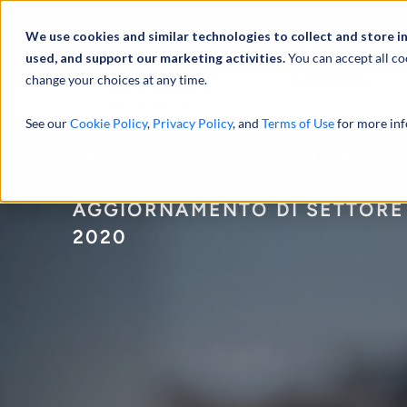
Profilo
We use cookies and similar technologies to collect and store i
used, and support our marketing activities.
You can accept all co
change your choices at any time.
ATTIVITÀ
See our
Cookie Policy
,
Privacy Policy
, and
Terms of Use
for more inf
Healthcare & Life Sc
AGGIORNAMENTO DI SETTORE 
2020