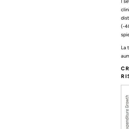
I s
cli
dis
(-4
spi
La 
aum
CR
RI