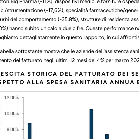
ettori Big Pharma (-11%), dispositivi medici e forniture osped
nici/strumentazione (-17,6%), specialità farmaceutiche/gener
turbi del comportamento (-35,8%), strutture di residenza assi
0%) hanno subito un calo a due cifre. Queste performance no
eghiamo dettagliatamente in questo rapporto, in cui affronti
tabella sottostante mostra che le aziende dell'assistenza san
ento del fatturato negli ultimi 12 mesi del 4% per marzo 202
ESCITA STORICA DEL FATTURATO DEI S
SPETTO ALLA SPESA SANITARIA ANNUA E