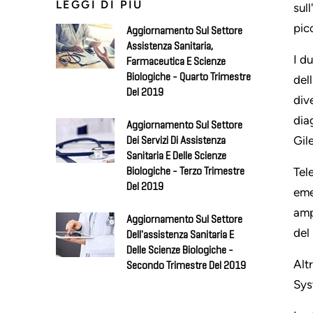
LEGGI DI PIÙ
sul
pic
Aggiornamento Sul Settore
Assistenza Sanitaria,
I d
Farmaceutica E Scienze
Biologiche - Quarto Trimestre
del
Del 2019
div
dia
Aggiornamento Sul Settore
Gil
Dei Servizi Di Assistenza
Sanitaria E Delle Scienze
Tel
Biologiche - Terzo Trimestre
Del 2019
eme
amp
Aggiornamento Sul Settore
del
Dell'assistenza Sanitaria E
Delle Scienze Biologiche -
Alt
Secondo Trimestre Del 2019
Sys