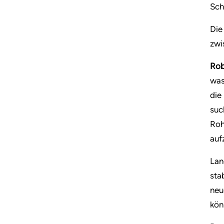
Sch
Die
zwi
Rob
was
die
suc
Roh
auf
Lan
sta
neu
kön