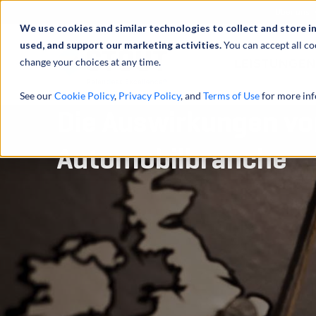
Über uns
We use cookies and similar technologies to collect and store i
used, and support our marketing activities.
You can accept all co
change your choices at any time.
LEISTUNGEN
See our
Cookie Policy
,
Privacy Policy
, and
Terms of Use
for more inf
Die Auswirkungen von
Automobilbranche