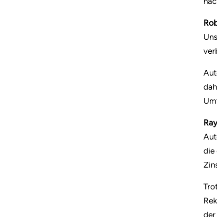
näc
Rob
Uns
ver
Aut
dah
Umf
Ray
Aut
die
Zin
Tro
Rek
der