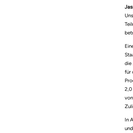
Jas
Uns
Tei
bet
Ein
Sta
die
für
Pro
2,0
von
Zul
In 
und