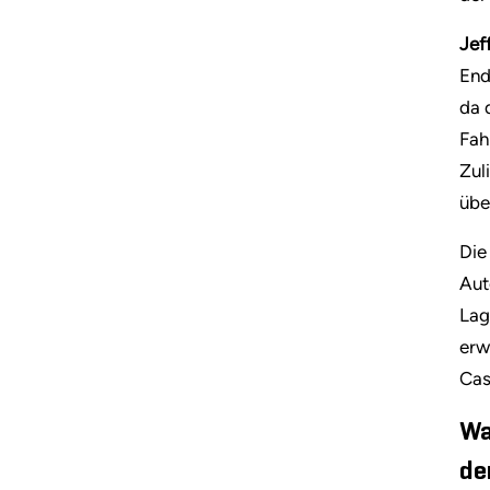
Jef
End
da 
Fah
Zul
übe
Die
Aut
Lag
erw
Cas
Wa
de