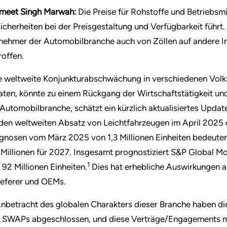
meet Singh Marwah:
Die Preise für Rohstoffe und Betriebsmi
icherheiten bei der Preisgestaltung und Verfügbarkeit führt
lnehmer der Automobilbranche auch von Zöllen auf andere In
roffen.
e weltweite Konjunkturabschwächung in verschiedenen Volksw
aten, könnte zu einem Rückgang der Wirtschaftstätigkeit und
 Automobilbranche, schätzt ein kürzlich aktualisiertes Upda
 den weltweiten Absatz von Leichtfahrzeugen im April 2025
gnosen vom März 2025 von 1,3 Millionen Einheiten bedeuten
 Millionen für 2027. Insgesamt prognostiziert S&P Global Mo
1
 92 Millionen Einheiten.
Dies hat erhebliche Auswirkungen a
ieferer und OEMs.
Anbetracht des globalen Charakters dieser Branche haben 
 SWAPs abgeschlossen, und diese Verträge/Engagements mü