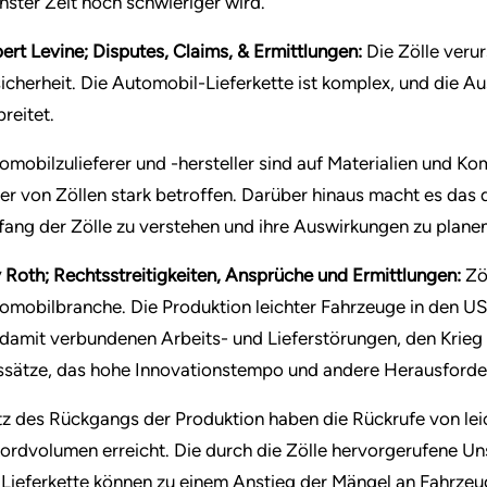
hster Zeit noch schwieriger wird.
ert Levine; Disputes, Claims, & Ermittlungen:
Die Zölle veru
icherheit. Die Automobil-Lieferkette ist komplex, und die A
breitet.
omobilzulieferer und -hersteller sind auf Materialien und
er von Zöllen stark betroffen. Darüber hinaus macht es das
ang der Zölle zu verstehen und ihre Auswirkungen zu planen
 Roth; Rechtsstreitigkeiten, Ansprüche und Ermittlungen:
Zö
omobilbranche. Die Produktion leichter Fahrzeuge in den U
 damit verbundenen Arbeits- und Lieferstörungen, den Krieg 
ssätze, das hohe Innovationstempo und andere Herausford
tz des Rückgangs der Produktion haben die Rückrufe von leic
ordvolumen erreicht. Die durch die Zölle hervorgerufene Uns
 Lieferkette können zu einem Anstieg der Mängel an Fahrzeu