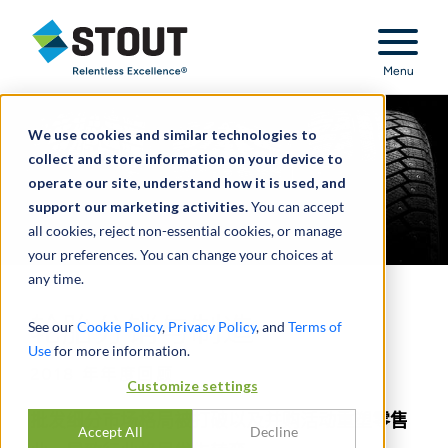
Stout Relentless Excellence
Menu
We use cookies and similar technologies to
collect and store information on your device to
operate our site, understand how it is used, and
support our marketing activities.
You can accept
all cookies, reject non-essential cookies, or manage
your preferences. You can change your choices at
any time.
轮胎分销与制造
See our
Cookie Policy
,
Privacy Policy
, and
Terms of
Use
for more information.
2018 年年度回顾
Customize settings
批发细分市场格局被打破以及并购活动重塑零售
Accept All
Decline