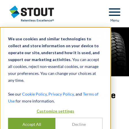
Stout Relentless Excellence
Menu
We use cookies and similar technologies to
collect and store information on your device to
operate our site, understand how it is used, and
support our marketing activities.
You can accept
all cookies, reject non-essential cookies, or manage
your preferences. You can change your choices at
any time.
Produzione e distribuzione
See our
Cookie Policy
,
Privacy Policy
, and
Terms of
Use
for more information.
di pneumatici
Customize settings
ANNO 2018
Accept All
Decline