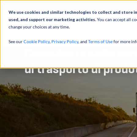
Profilo
We use cookies and similar technologies to collect and store i
used, and support our marketing activities.
You can accept all co
change your choices at any time.
ATTIVITÀ
See our
Cookie Policy
,
Privacy Policy
, and
Terms of Use
for more inf
Consulenza sulla vend
di trasporto di prodot