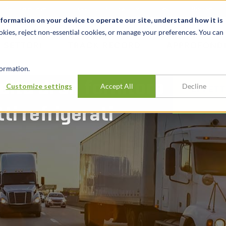
Notizie ed eventi
Opportunità di lavoro
Sedi
Risorse
nformation on your device to operate our site, understand how it is
okies, reject non-essential cookies, or manage your preferences. You can
SETTORI
TRACK RECORD
APPROFONDI
ormation.
ita di un fornitore
Customize settings
Accept All
Decline
EFFETT
ti refrigerati