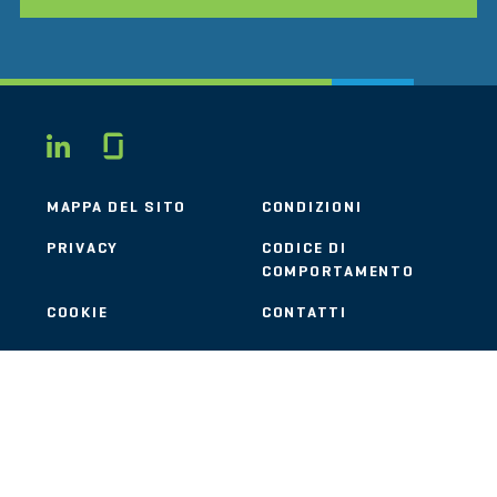
Glassdoor
LINKEDIN
MAPPA DEL SITO
CONDIZIONI
PRIVACY
CODICE DI
COMPORTAMENTO
COOKIE
CONTATTI
STOUT LOGO
© 2026 Stout Risius Ross, LLC | Stout is not a CPA firm.