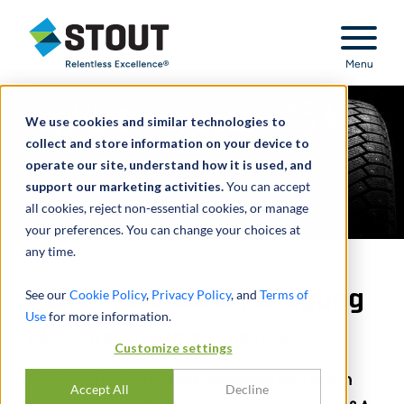
Stout Relentless Excellence
Menu
We use cookies and similar technologies to
collect and store information on your device to
operate our site, understand how it is used, and
support our marketing activities.
You can accept
all cookies, reject non-essential cookies, or manage
your preferences. You can change your choices at
any time.
Reifenvertrieb & Fertigung
See our
Cookie Policy
,
Privacy Policy
, and
Terms of
Use
for more information.
DAS JAHR 2018 IM RÜCKBLICK
Customize settings
Die Branchenlandschaft verändert sich durch
Accept All
Decline