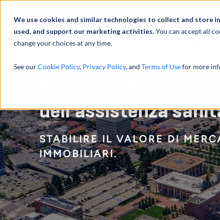
Profilo
We use cookies and similar technologies to collect and store i
used, and support our marketing activities.
You can accept all co
change your choices at any time.
ATTIVITÀ
See our
Cookie Policy
,
Privacy Policy
, and
Terms of Use
for more inf
Beni immobili nel se
dell'assistenza sanit
STABILIRE IL VALORE DI MER
IMMOBILIARI.