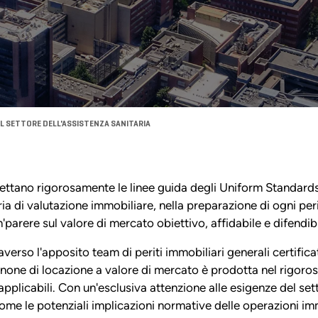
EL SETTORE DELL'ASSISTENZA SANITARIA
ispettano rigorosamente le linee guida degli Uniform Standar
eria di valutazione immobiliare, nella preparazione di ogni per
'parere sul valore di mercato obiettivo, affidabile e difendibi
averso l'apposito team di periti immobiliari generali certific
anone di locazione a valore di mercato è prodotta nel rigoroso
applicabili. Con un'esclusiva attenzione alle esigenze del se
ome le potenziali implicazioni normative delle operazioni imm