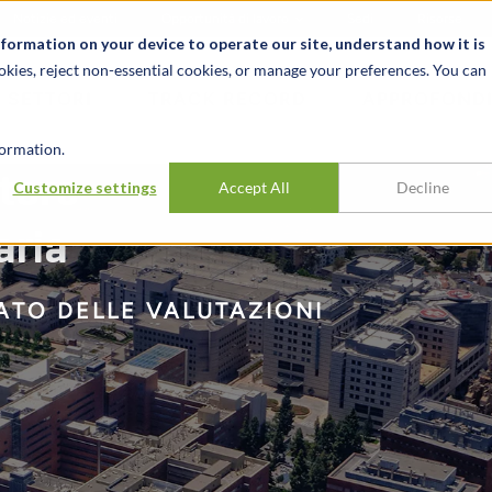
Notizie ed eventi
Opportunità di lavoro
Sedi
Risorse
nformation on your device to operate our site, understand how it is
okies, reject non-essential cookies, or manage your preferences. You can
SETTORI
TRACK RECORD
APPROFONDI
ormation.
ttore
Customize settings
Accept All
Decline
aria
CATO DELLE VALUTAZIONI