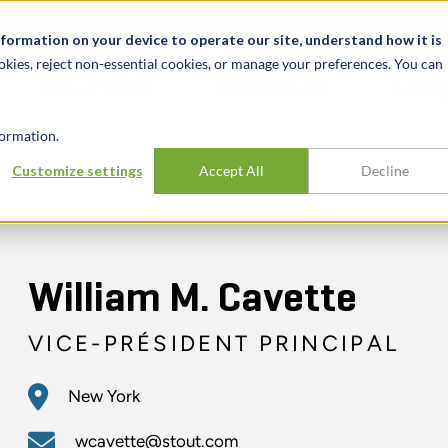
alité et événements
Carrières
Nos bureaux
Ressources
nformation on your device to operate our site, understand how it is
okies, reject non-essential cookies, or manage your preferences. You can
INDUSTRIES
EXPÉRIENCE
APER
ormation.
Customize settings
Accept All
Decline
William M. Cavette
VICE-PRÉSIDENT PRINCIPAL
New York
wcavette@stout.com