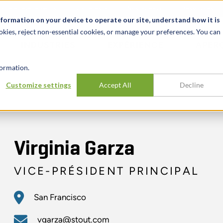
alité et événements
Carrières
Nos bureaux
Ressources
nformation on your device to operate our site, understand how it is
okies, reject non-essential cookies, or manage your preferences. You can
INDUSTRIES
EXPÉRIENCE
APER
ormation.
Customize settings
Accept All
Decline
Virginia Garza
VICE-PRÉSIDENT PRINCIPAL
San Francisco
vgarza@stout.com