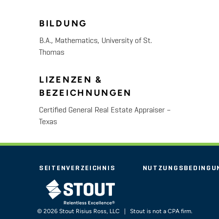
BILDUNG
B.A., Mathematics, University of St.
Thomas
LIZENZEN &
BEZEICHNUNGEN
Certified General Real Estate Appraiser –
Texas
SEITENVERZEICHNIS
NUTZUNGSBEDINGU
STOUT LOGO
© 2026 Stout Risius Ross, LLC | Stout is not a CPA firm.