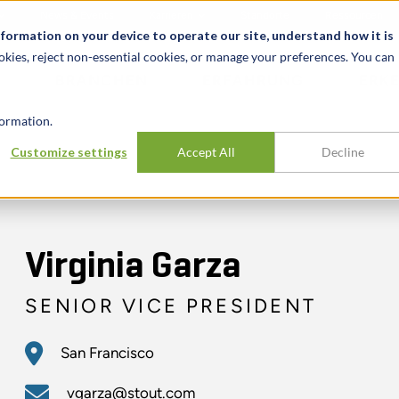
News & Events
Karrieren
Standorte
Ressourcen
nformation on your device to operate our site, understand how it is
okies, reject non-essential cookies, or manage your preferences. You can
BRANCHEN
ERFAHRUNG
ERK
ormation.
Customize settings
Accept All
Decline
Virginia Garza
SENIOR VICE PRESIDENT
San Francisco
vgarza@stout.com