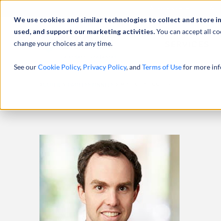
À propos de
Actu
We use cookies and similar technologies to collect and store i
used, and support our marketing activities.
You can accept all co
change your choices at any time.
SERVICES
See our
Cookie Policy
,
Privacy Policy
, and
Terms of Use
for more inf
ACCUEIL
PROFESSIONNELS
MICHAEL CONNELLY