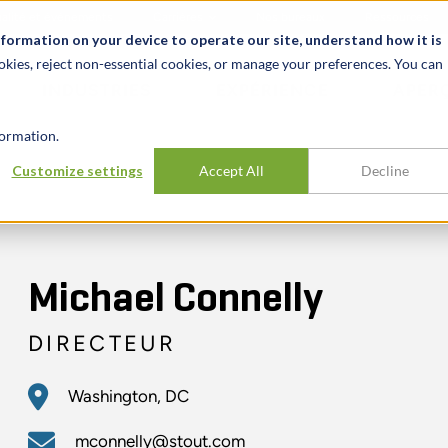
alité et événements
Carrières
Nos bureaux
Ressources
nformation on your device to operate our site, understand how it is
okies, reject non-essential cookies, or manage your preferences. You can
INDUSTRIES
EXPÉRIENCE
APER
ormation.
Customize settings
Accept All
Decline
Michael Connelly
DIRECTEUR
Washington, DC
mconnelly@stout.com