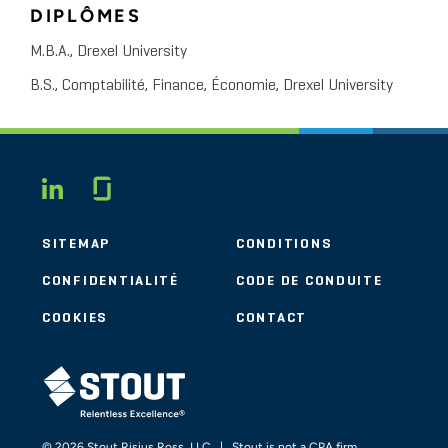
DIPLÔMES
M.B.A., Drexel University
B.S., Comptabilité, Finance, Économie, Drexel University
Glassdoor
LINKEDIN
SITEMAP
CONDITIONS
CONFIDENTIALITÉ
CODE DE CONDUITE
COOKIES
CONTACT
STOUT LOGO
© 2026 Stout Risius Ross, LLC | Stout is not a CPA firm.