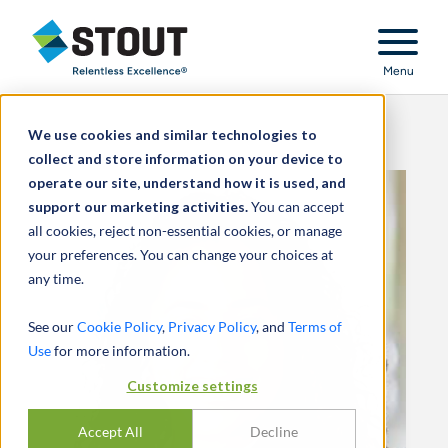
Stout Relentless Excellence
Menu
We use cookies and similar technologies to
collect and store information on your device to
operate our site, understand how it is used, and
support our marketing activities.
You can accept
all cookies, reject non-essential cookies, or manage
your preferences. You can change your choices at
any time.
See our
Cookie Policy
,
Privacy Policy
, and
Terms of
Use
for more information.
Customize settings
Accept All
Decline