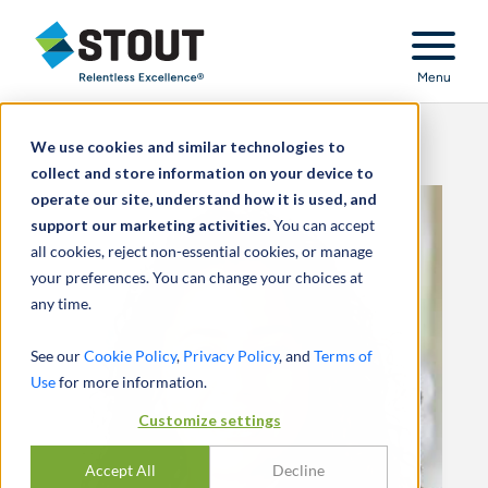
Stout Relentless Excellence
Menu
We use cookies and similar technologies to
collect and store information on your device to
operate our site, understand how it is used, and
support our marketing activities.
You can accept
all cookies, reject non-essential cookies, or manage
your preferences. You can change your choices at
any time.
See our
Cookie Policy
,
Privacy Policy
, and
Terms of
Use
for more information.
Customize settings
Accept All
Decline