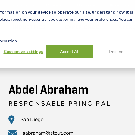
alité et événements
Carrières
Nos bureaux
Ressources
nformation on your device to operate our site, understand how it is
okies, reject non-essential cookies, or manage your preferences. You can
INDUSTRIES
EXPÉRIENCE
APER
ormation.
Customize settings
Accept All
Decline
Abdel Abraham
RESPONSABLE PRINCIPAL
San Diego
aabraham@stout.com