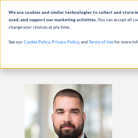
À propos de
Actu
We use cookies and similar technologies to collect and store i
used, and support our marketing activities.
You can accept all co
change your choices at any time.
SERVICES
See our
Cookie Policy
,
Privacy Policy
, and
Terms of Use
for more inf
ACCUEIL
PROFESSIONNELS
ABDEL ABRAHAM