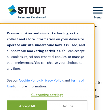
Stout Relentless Excellence
Menu
Stout contribue à la loi sur
We use cookies and similar technologies to
le droit à l'assistance d'un
collect and store information on your device to
avocat à Philadelphie
operate our site, understand how it is used, and
support our marketing activities.
You can accept
November 15, 2019
all cookies, reject non-essential cookies, or manage
your preferences. You can change your choices at
any time.
PARTAGER
See our
Cookie Policy
,
Privacy Policy
, and
Terms of
Le conseil municipal de Philadelphie a adopté cette
Use
for more information.
semaine un projet de loi sur le droit à l'assistance
Customize settings
d'un avocat, soutenu par une analyse approfondie
de Stout. Stout a été retenu par l'association du
Accept All
Decline