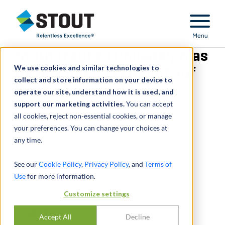
Stout Relentless Excellence
Menu
Stout trägt zu Philadelphias
We use cookies and similar technologies to
Gesetz über das Recht auf
collect and store information on your device to
Rechtsbeistand bei
operate our site, understand how it is used, and
support our marketing activities.
You can accept
November 15, 2019
all cookies, reject non-essential cookies, or manage
your preferences. You can change your choices at
any time.
TEILEN
See our
Cookie Policy
,
Privacy Policy
, and
Terms of
Der Stadtrat von Philadelphia hat diese Woche,
Use
for more information.
unterstützt von Stouts detaillierter Analyse, ein
Customize settings
Gesetz über das Recht auf Rechtsbeistand
verabschiedet. Stout wurde 2018 von der
Accept All
Decline