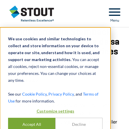
Stout Relentless Excellence
Menu
Stout conseille Stamback
We use cookies and similar technologies to
Services dans le cadre de sa
collect and store information on your device to
vente à FusionSite Services
operate our site, understand how it is used, and
support our marketing activities.
You can accept
March 06, 2025
all cookies, reject non-essential cookies, or manage
your preferences. You can change your choices at
any time.
PARTAGER
See our
Cookie Policy
,
Privacy Policy
, and
Terms of
Stout a le plaisir d’annoncer que son client,
Use
for more information.
Stamback services, a été acquis par FusionSite
Customize settings
services, une société de portefeuille de The
Cynosure Group. Stout a agi en tant que conseiller
Accept All
Decline