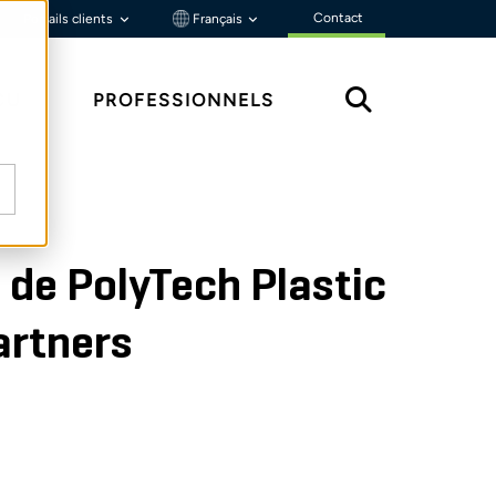
Contact
Portails clients
Français
ÇU
PROFESSIONNELS
e de PolyTech Plastic
artners