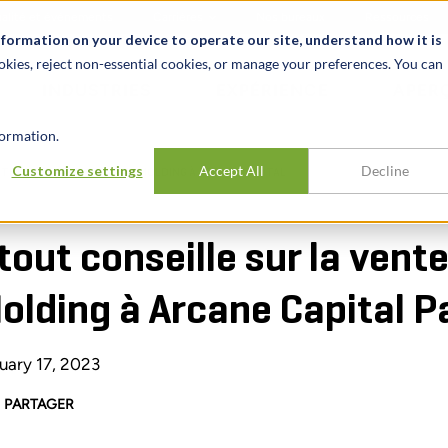
alité et événements
Carrières
Nos bureaux
Ressources
nformation on your device to operate our site, understand how it is
okies, reject non-essential cookies, or manage your preferences. You can
INDUSTRIES
EXPÉRIENCE
APER
ormation.
Customize settings
Accept All
Decline
TE DE POLYTECH PLASTIC MOLDING À ARCANE CAPITAL
tout conseille sur la vent
olding à Arcane Capital P
uary 17, 2023
PARTAGER