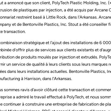
ut a annoncé que son client, PolyTech Plastic Molding, Inc. 
xtrusion de plastiques par injection, a été acquis par Arcane 
ionnariat restreint basé à Little Rock, dans l'Arkansas. Arc
pany et de Bentonville Plastics, Inc. Stout a été conseiller 
te transaction.
combinaison stratégique et l'ajout des installations de 6 00
binée d’offrir plus de services aux clients existants et d'a
tribution de produits moulés par injection et extrudés. Pol
rnir un service de qualité à leurs clients sous leurs marques 
uées dans leurs installations actuelles. Bentonville Plastics,
ufacturing à Harrison, dans l'Arkansas.
s sommes ravis d'avoir clôturé cette transaction et commen
reprise a admiré le travail effectué à PolyTech, et nous som
de continuer à construire une entreprise de fabrication de p