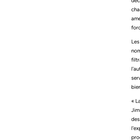
déc
cha
amé
for
Les
nom
filt
l'a
ser
bie
« L
Jim
des
l'e
pro