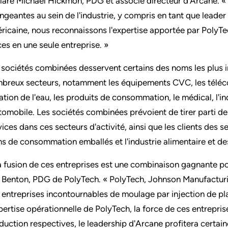
laré Michael Hickmon, PDG et associé directeur d'Arcane. «
ngeantes au sein de l'industrie, y compris en tant que leader 
ricaine, nous reconnaissons l'expertise apportée par Poly
ces en une seule entreprise. »
 sociétés combinées desservent certains des noms les plus i
breux secteurs, notamment les équipements CVC, les télécom
ration de l'eau, les produits de consommation, le médical, l'indu
utomobile. Les sociétés combinées prévoient de tirer parti de
vices dans ces secteurs d'activité, ainsi que les clients des
ns de consommation emballés et l'industrie alimentaire et de
a fusion de ces entreprises est une combinaison gagnante pour
 Benton, PDG de PolyTech. « PolyTech, Johnson Manufacturin
 entreprises incontournables de moulage par injection de pl
xpertise opérationnelle de PolyTech, la force de ces entrepris
duction respectives, le leadership d'Arcane profitera certai