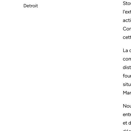
Sto
Detroit
l'e
act
Com
cet
La 
com
dis
fou
sit
Man
Nou
ent
et 