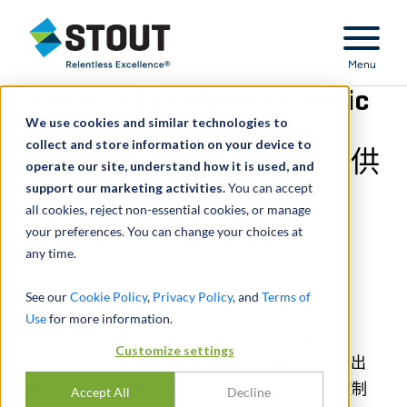
Stout Relentless Excellence
Menu
Stout 就将 PolyTech Plastic
We use cookies and similar technologies to
Molding 出售给 Arcane
collect and store information on your device to
Capital Partners 的事宜提供
operate our site, understand how it is used, and
support our marketing activities.
咨询
You can accept
all cookies, reject non-essential cookies, or manage
your preferences. You can change your choices at
January 17, 2023
any time.
分享
See our
Cookie Policy
,
Privacy Policy
, and
Terms of
Use
for more information.
Stout 宣布其客户 PolyTech Plastic Molding, Inc.
Customize settings
（简称 “PolyTech”，领先的塑料注射模塑商和挤出
商）已被一家总部位于阿肯色州小石城的私人控制
Accept All
Decline