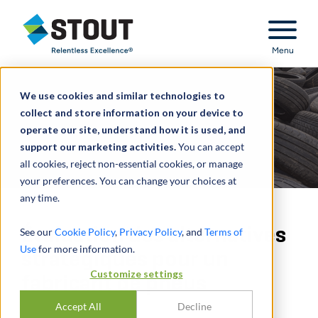
Stout Relentless Excellence
Menu
We use cookies and similar technologies to
collect and store information on your device to
operate our site, understand how it is used, and
support our marketing activities.
You can accept
all cookies, reject non-essential cookies, or manage
your preferences. You can change your choices at
any time.
Évaluation des alternatives
See our
Cookie Policy
,
Privacy Policy
, and
Terms of
Use
for more information.
stratégiques pour un
Customize settings
fabricant de pneus
Accept All
Decline