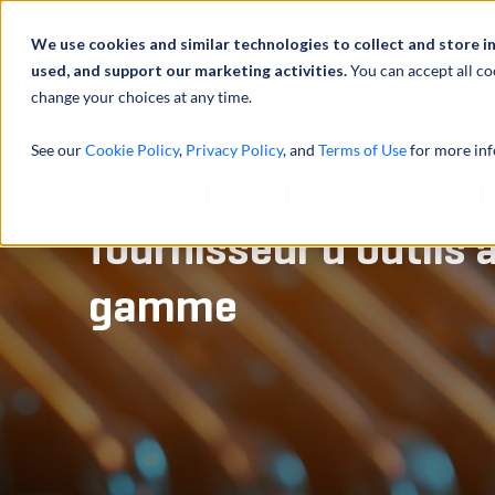
À propos de
Actu
We use cookies and similar technologies to collect and store i
used, and support our marketing activities.
You can accept all co
change your choices at any time.
SERVICES
See our
Cookie Policy
,
Privacy Policy
, and
Terms of Use
for more inf
Conseil pour la cessi
fournisseur d’outils 
gamme