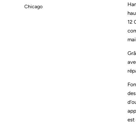
Han
Chicago
hau
12 
com
mai
Grâ
ave
rép
Fon
des
d’o
app
est