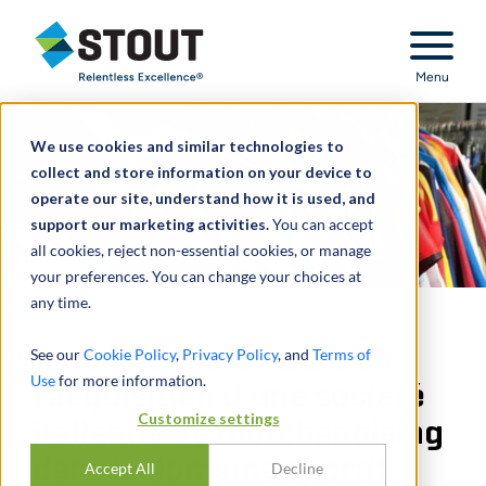
Stout Relentless Excellence
Menu
We use cookies and similar technologies to
collect and store information on your device to
operate our site, understand how it is used, and
support our marketing activities.
You can accept
all cookies, reject non-essential cookies, or manage
your preferences. You can change your choices at
any time.
Conseil dans le cadre de
See our
Cookie Policy
,
Privacy Policy
, and
Terms of
Use
for more information.
l’acquisition d’une société
Customize settings
italienne de merchandising
dans le domaine sportif
Accept All
Decline