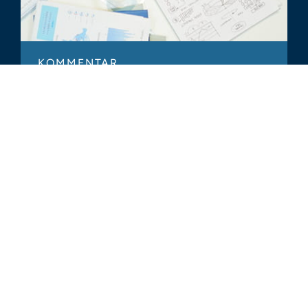
KOMMENTAR
End-to-End Insight and Expertise
Along the M&A Lifecycle
ALLE ÄHNLICHEN ERKENNTNISSE