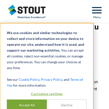
Stout Relentless Excellence
Menu
Vierzehn Stout Experten zu
We use cookies and similar technologies to
IAM World-Leading IP
collect and store information on your device to
Professionals ernannt
operate our site, understand how it is used, and
support our marketing activities.
You can accept
August 02, 2023
all cookies, reject non-essential cookies, or manage
your preferences. You can change your choices at
any time.
TEILEN
See our
Cookie Policy
,
Privacy Policy
, and
Terms of
Vierzehn Experten für geistiges Eigentum (IP) von
Use
for more information.
Stout wurden von Intellectual Asset Management
Customize settings
(IAM) in seiner Rangliste 2023 Patent 1000
ausgezeichnet. Stout hat stets eine der größten
Accept All
Decline