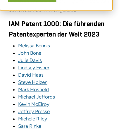
Anzahlen von anerkannten Experten unter den
bewerteten US-Firmen gehabt.
IAM Patent 1000: Die führenden
Patentexperten der Welt 2023
Melissa Bennis
John Bone
Julie Davis
Lindsey Fisher
David Haas
Steve Holzen
Mark Hosfield
Michael Jeffords
Kevin McElroy
Jeffrey Presse
Michele Riley
Sara Rinke