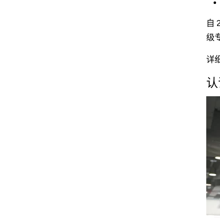
自
级
详细
认