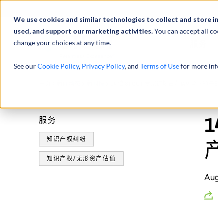
We use cookies and similar technologies to collect and store i
used, and support our marketing activities.
You can accept all co
change your choices at any time.
服务
See our
Cookie Policy
,
Privacy Policy
, and
Terms of Use
for more inf
主页
新闻动态
新闻稿
14 位 STOUT 专家被提名为 IAM 全球
服务
知识产权纠纷
知识产权/无形资产估值
Aug