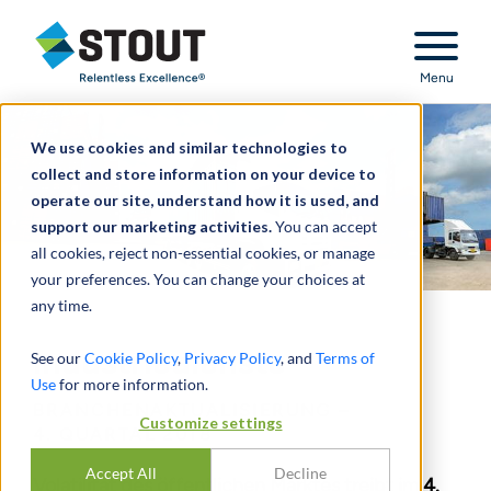
Stout Relentless Excellence
Menu
We use cookies and similar technologies to
collect and store information on your device to
operate our site, understand how it is used, and
support our marketing activities.
You can accept
all cookies, reject non-essential cookies, or manage
your preferences. You can change your choices at
any time.
Industriedienste
See our
Cookie Policy
,
Privacy Policy
, and
Terms of
Use
for more information.
BRANCHENAKTUALISIERUNG –
Customize settings
4. QUARTAL 2018
Accept All
Decline
Volatilität des öffentlichen Marktes treibt im 4.