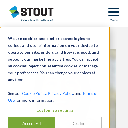
Stout Relentless Excellence
Menu
We use cookies and similar technologies to
collect and store information on your device to
operate our site, understand how it is used, and
support our marketing activities.
You can accept
all cookies, reject non-essential cookies, or manage
your preferences. You can change your choices at
any time.
See our
Cookie Policy
,
Privacy Policy
, and
Terms of
Use
for more information.
Customize settings
Accept All
Decline