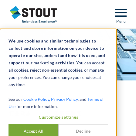
Stout Relentless Excellence
Menu
We use cookies and similar technologies to
collect and store information on your device to
operate our site, understand how it is used, and
support our marketing activities.
You can accept
all cookies, reject non-essential cookies, or manage
your preferences. You can change your choices at
any time.
专业服务
See our
Cookie Policy
,
Privacy Policy
, and
Terms of
Use
for more information.
行业动态 - 2021 年第三季度
Customize settings
市场观察
Accept All
Decline