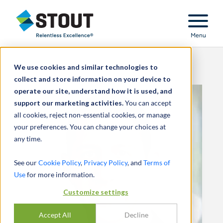
Stout Relentless Excellence
Menu
We use cookies and similar technologies to
collect and store information on your device to
operate our site, understand how it is used, and
support our marketing activities.
You can accept
all cookies, reject non-essential cookies, or manage
your preferences. You can change your choices at
any time.
See our
Cookie Policy
,
Privacy Policy
, and
Terms of
Use
for more information.
Customize settings
Accept All
Decline