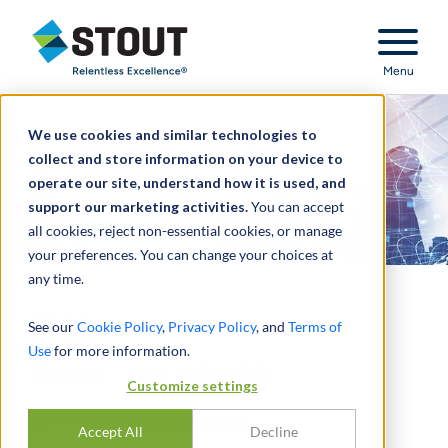
Stout Relentless Excellence
Menu
We use cookies and similar technologies to
collect and store information on your device to
operate our site, understand how it is used, and
support our marketing activities.
You can accept
all cookies, reject non-essential cookies, or manage
your preferences. You can change your choices at
any time.
科技
See our
Cookie Policy
,
Privacy Policy
, and
Terms of
Use
for more information.
行业动态 - 2023 年第二季度
Customize settings
软件和服务贸易及金融趋势
Accept All
Decline