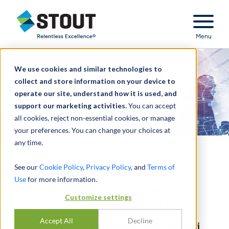
Stout Relentless Excellence
Menu
We use cookies and similar technologies to
collect and store information on your device to
operate our site, understand how it is used, and
support our marketing activities.
You can accept
all cookies, reject non-essential cookies, or manage
your preferences. You can change your choices at
any time.
Tecnologia
See our
Cookie Policy
,
Privacy Policy
, and
Terms of
Use
for more information.
AGGIORNAMENTO DI SETTORE -
Customize settings
SECONDO TRIMESTRE DEL 2023
Accept All
Decline
Trading di software e servizi e trend finanziari