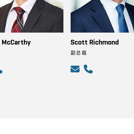
n McCarthy
Scott Richmond
副总裁