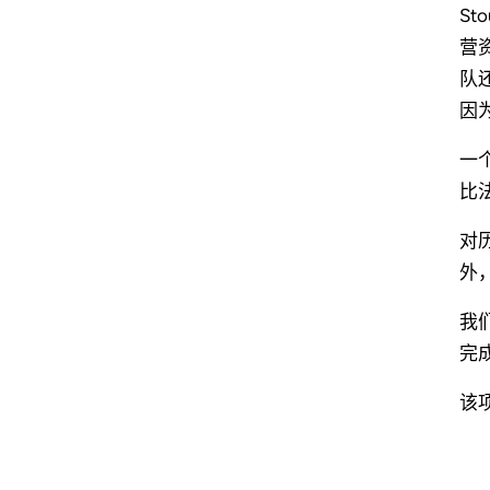
St
营
队
因
一
比
对
外
我
完
该