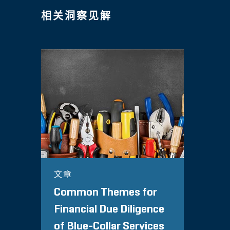
相关洞察见解
文章
Common Themes for
Financial Due Diligence
of Blue-Collar Services