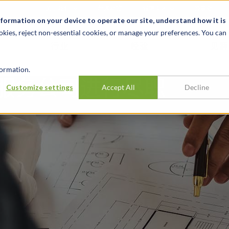
关于我们
新闻动态
诚聘英才
办事处
nformation on your device to operate our site, understand how it is
okies, reject non-essential cookies, or manage your preferences. You can
行业
经验
见解
ormation.
业服务公司进行尽职
Customize settings
Accept All
Decline