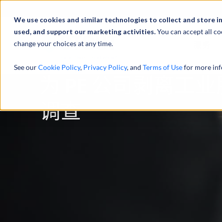
We use cookies and similar technologies to collect and store i
used, and support our marketing activities.
You can accept all co
change your choices at any time.
服务
See our
Cookie Policy
,
Privacy Policy
, and
Terms of Use
for more inf
为 PE 公司剥离工
调查