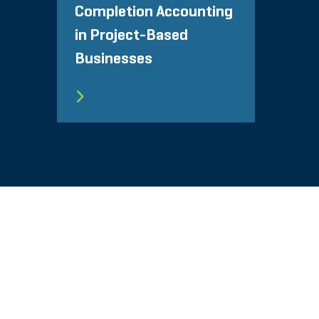
Completion Accounting
in Project-Based
Businesses
网站地图
使用条款
隐私政策
© 2026 Stout Risius Ross, LLC | Stout is not a CPA firm.