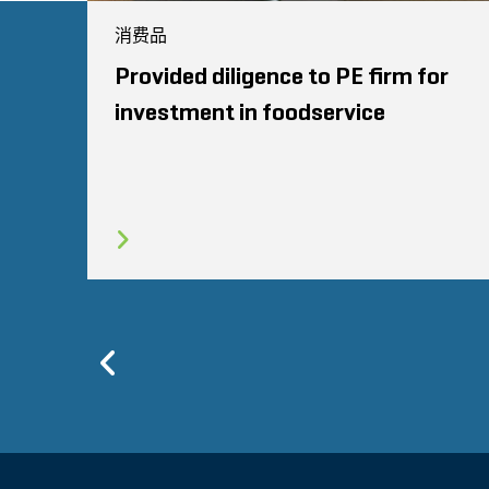
消费品
Provided diligence to PE firm for
investment in foodservice
Previous