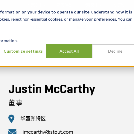
关于我们
新闻动态
诚聘英才
办事处
nformation on your device to operate our site, understand how it is
okies, reject non-essential cookies, or manage your preferences. You can
行业
经验
见解
ormation.
Customize settings
Accept All
Decline
Justin McCarthy
董事
华盛顿特区
jmccarthy@stout.com