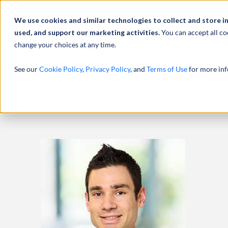
We use cookies and similar technologies to collect and store i
used, and support our marketing activities.
You can accept all co
change your choices at any time.
服务
See our
Cookie Policy
,
Privacy Policy
, and
Terms of Use
for more inf
主页
专业人员
JUSTIN MCCARTHY