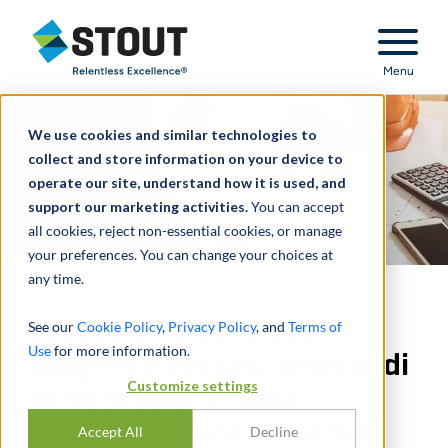
Stout Relentless Excellence
Menu
We use cookies and similar technologies to
collect and store information on your device to
operate our site, understand how it is used, and
support our marketing activities.
You can accept
all cookies, reject non-essential cookies, or manage
your preferences. You can change your choices at
any time.
Esecuzione della due
See our
Cookie Policy
,
Privacy Policy
, and
Terms of
Use
for more information.
diligence per una società di
Customize settings
private equity nella
cessione di una società di
Accept All
Decline