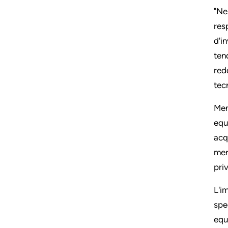
"Ne
res
d'i
ten
redd
tec
Men
equ
acq
mer
pri
L'i
spe
equ