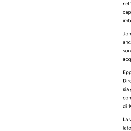
nel
cap
imb
Joh
anc
son
acqu
Epp
Dir
sia
con
di 1
La 
lat