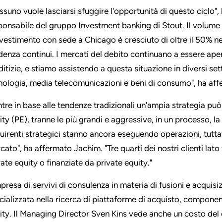
ssuno vuole lasciarsi sfuggire l'opportunità di questo ciclo"
ponsabile del gruppo Investment banking di Stout. Il volume 
nvestimento con sede a Chicago è cresciuto di oltre il 50% ne
denza continui. I mercati del debito continuano a essere apert
itizie, e stiamo assistendo a questa situazione in diversi setto
nologia, media telecomunicazioni e beni di consumo", ha aff
tre in base alle tendenze tradizionali un'ampia strategia può
ity (PE), tranne le più grandi e aggressive, in un processo, l
uirenti strategici stanno ancora eseguendo operazioni, tuttav
cato", ha affermato Jachim. "Tre quarti dei nostri clienti lato
vate equity o finanziate da private equity."
mpresa di servivi di consulenza in materia di fusioni e acqui
cializzata nella ricerca di piattaforme di acquisto, componenti
ity. Il Managing Director Sven Kins vede anche un costo del c