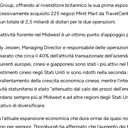
Group, offrendo al rivenditore britannico la sua prima espos
cessivamente acquisito 225 negozi Minit Mart da TravelCen
un totale di 2,5 miliardi di dollari per le due operazioni.
'attività fiorente nel Midwest è un ottimo punto d'appoggio 
y Jessen, Managing Director e responsabile delle operazion
iarato che circa il 40% dell'attività transazionale dell'azienda
uirenti europei, cinesi e giapponesi sono stati i più attivi ne
estimenti cinesi negli Stati Uniti si sono ridotti nella secon
 rallentamento della crescita economica cinese, mentre l'int
vità statunitensi è stato "attenuato dal calo dei prezzi dell'en
rdano sempre più al Midwest e ad altre regioni degli Stati Unit
ativo di diversificare.
 l'attuale espansione economica che dura ormai da quasi no
ino per sempre. Thornburgh ha affermato che l'aumento dei tass