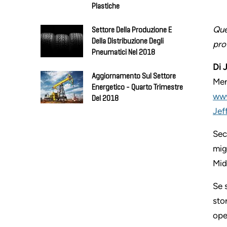
Plastiche
Que
Settore Della Produzione E
Della Distribuzione Degli
pro
Pneumatici Nel 2018
Di
Aggiornamento Sul Settore
Mer
Energetico - Quarto Trimestre
www
Del 2018
Jef
Sec
mig
Mid
Se 
sto
ope