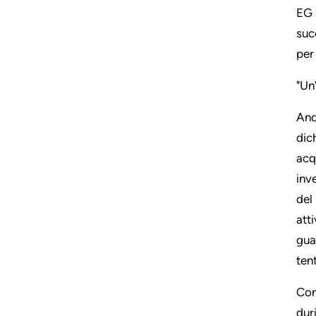
EG 
suc
per 
"Un
And
dich
acq
inv
del
atti
gua
tent
Con
dur