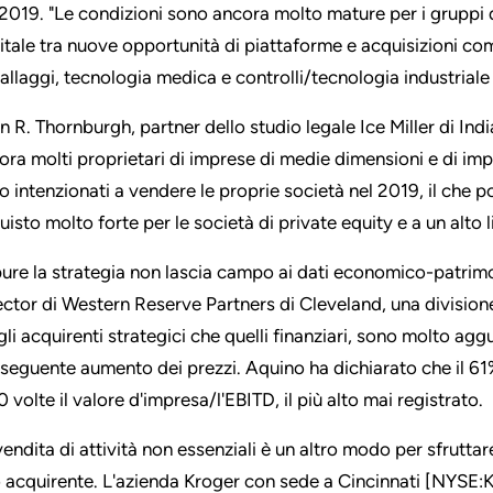
 2019. "Le condizioni sono ancora molto mature per i gruppi d
itale tra nuove opportunità di piattaforme e acquisizioni com
allaggi, tecnologia medica e controlli/tecnologia industriale 
n R. Thornburgh, partner dello studio legale Ice Miller di Ind
ora molti proprietari di imprese di medie dimensioni e di impr
o intenzionati a vendere le proprie società nel 2019, il che 
isto molto forte per le società di private equity e a un alto li
ure la strategia non lascia campo ai dati economico-patrim
ector di Western Reserve Partners di Cleveland, una divisione
 gli acquirenti strategici che quelli finanziari, sono molto agg
seguente aumento dei prezzi. Aquino ha dichiarato che il 61
0 volte il valore d'impresa/l'EBITD, il più alto mai registrato.
vendita di attività non essenziali è un altro modo per sfruttar
o acquirente. L'azienda Kroger con sede a Cincinnati [NYSE:KR