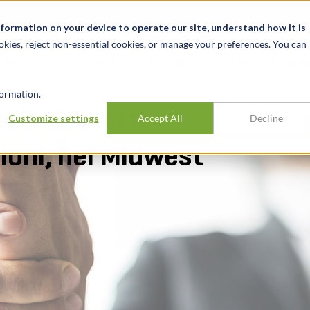
Notizie ed eventi
Opportunità di lavoro
Sedi
Risorse
nformation on your device to operate our site, understand how it is
okies, reject non-essential cookies, or manage your preferences. You can
SETTORI
TRACK RECORD
APPROFONDI
ormation.
ari sfidano le
Customize settings
Accept All
Decline
zioni, nel Midwest