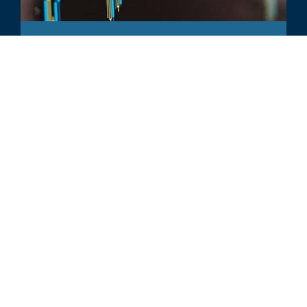
COMMENTAIRE
IPO Prep & Material Weakness
Landmines From Recent S-1 & S-4
Filings
TOUS LES SUJETS LIÉS