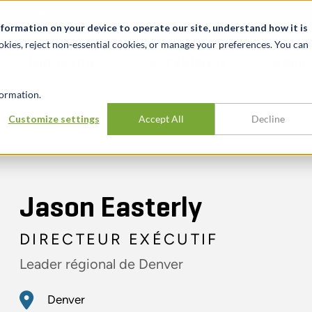
alité et événements
Carrières
Nos bureaux
Ressources
nformation on your device to operate our site, understand how it is
okies, reject non-essential cookies, or manage your preferences. You can
INDUSTRIES
EXPÉRIENCE
APER
ormation.
Customize settings
Accept All
Decline
Jason Easterly
DIRECTEUR EXÉCUTIF
Leader régional de Denver
Denver