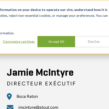
alité et événements
Carrières
Nos bureaux
Ressources
nformation on your device to operate our site, understand how it is
okies, reject non-essential cookies, or manage your preferences. You can
INDUSTRIES
EXPÉRIENCE
APER
ormation.
Customize settings
Accept All
Decline
Jamie McIntyre
DIRECTEUR EXÉCUTIF
Boca Raton
jmcintyre@stout.com