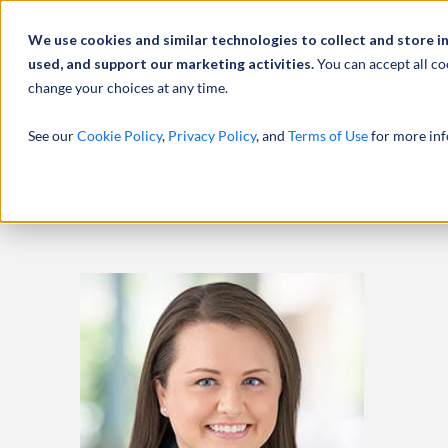
À propos de
Actu
We use cookies and similar technologies to collect and store i
used, and support our marketing activities.
You can accept all co
change your choices at any time.
SERVICES
See our
Cookie Policy
,
Privacy Policy
, and
Terms of Use
for more inf
ACCUEIL
PROFESSIONNELS
JAMIE MCINTYRE