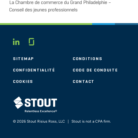
La Chambre de commerce du Grand Philadelphie –
Conseil des jeunes professionnels
Glassdoor
LINKEDIN
SITEMAP
CONDITIONS
CONFIDENTIALITÉ
CODE DE CONDUITE
COOKIES
CONTACT
STOUT LOGO
© 2026 Stout Risius Ross, LLC | Stout is not a CPA firm.